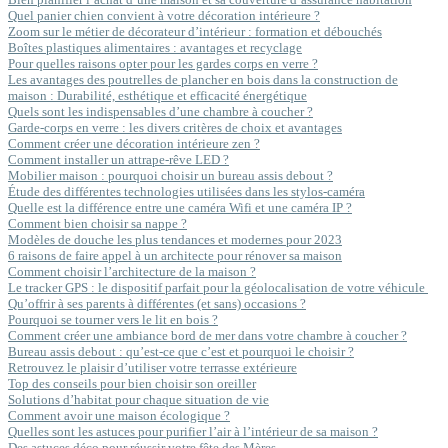
Quel panier chien convient à votre décoration intérieure ?
Zoom sur le métier de décorateur d’intérieur : formation et débouchés
Boîtes plastiques alimentaires : avantages et recyclage
Pour quelles raisons opter pour les gardes corps en verre ?
Les avantages des poutrelles de plancher en bois dans la construction de
maison : Durabilité, esthétique et efficacité énergétique
Quels sont les indispensables d’une chambre à coucher ?
Garde-corps en verre : les divers critères de choix et avantages
Comment créer une décoration intérieure zen ?
Comment installer un attrape-rêve LED ?
Mobilier maison : pourquoi choisir un bureau assis debout ?
Étude des différentes technologies utilisées dans les stylos-caméra
Quelle est la différence entre une caméra Wifi et une caméra IP ?
Comment bien choisir sa nappe ?
Modèles de douche les plus tendances et modernes pour 2023
6 raisons de faire appel à un architecte pour rénover sa maison
Comment choisir l’architecture de la maison ?
Le tracker GPS : le dispositif parfait pour la géolocalisation de votre véhicule
Qu’offrir à ses parents à différentes (et sans) occasions ?
Pourquoi se tourner vers le lit en bois ?
Comment créer une ambiance bord de mer dans votre chambre à coucher ?
Bureau assis debout : qu’est-ce que c’est et pourquoi le choisir ?
Retrouvez le plaisir d’utiliser votre terrasse extérieure
Top des conseils pour bien choisir son oreiller
Solutions d’habitat pour chaque situation de vie
Comment avoir une maison écologique ?
Quelles sont les astuces pour purifier l’air à l’intérieur de sa maison ?
Des astuces déco pour réussir votre fête des Mères