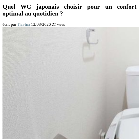
Quel WC japonais choisir pour un confort
optimal au quotidien ?
écrit par
Tiavina
12/03/2026
21
vues