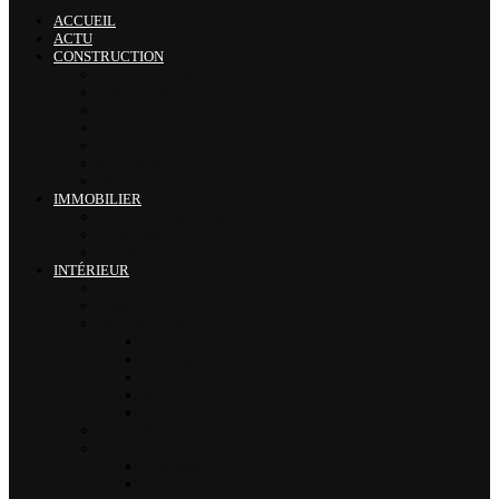
ACCUEIL
ACTU
CONSTRUCTION
BRICOLAGE & OUTILLAGE
Maçonnerie
Techniques
Toiture
Électricité
Menuiserie
Plomberie
IMMOBILIER
Location immobilière
Financement
Architecture
INTÉRIEUR
Chambre
Cuisine
DÉCORATION
Aménagement intérieur
Carrelage
Peinture
Sol
Garage
ELECTROMENAGER
ENERGIE
Chauffage
Economie d’énergie