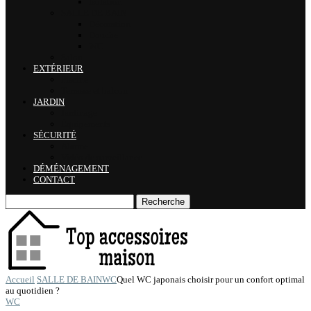
Isolation
SALLE DE BAIN
Décoration
Douche
WC
Salon
EXTÉRIEUR
Piscine
Terrasse et balcon
JARDIN
Jardinage
Équipements
SÉCURITÉ
Alarme
Vidéo de surveillance
DÉMÉNAGEMENT
CONTACT
Recherche
Accueil
SALLE DE BAIN
WC
Quel WC japonais choisir pour un confort optimal
au quotidien ?
WC