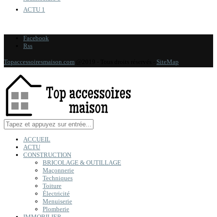
ACTU
1
Facebook
Rss
Topaccessoiresmaison.com
@2019 - Tous droits réservés -
SiteMap
ACCUEIL
ACTU
CONSTRUCTION
BRICOLAGE & OUTILLAGE
Maçonnerie
Techniques
Toiture
Électricité
Menuiserie
Plomberie
IMMOBILIER