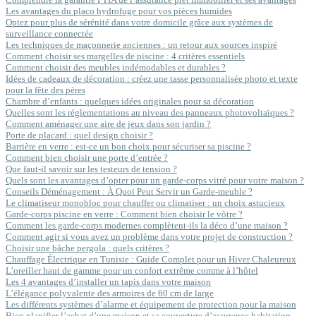
Les avantages du placo hydrofuge pour vos pièces humides
Optez pour plus de sérénité dans votre domicile grâce aux systèmes de
surveillance connectée
Les techniques de maçonnerie anciennes : un retour aux sources inspiré
Comment choisir ses margelles de piscine : 4 critères essentiels
Comment choisir des meubles indémodables et durables ?
Idées de cadeaux de décoration : créez une tasse personnalisée photo et texte
pour la fête des pères
Chambre d’enfants : quelques idées originales pour sa décoration
Quelles sont les réglementations au niveau des panneaux photovoltaïques ?
Comment aménager une aire de jeux dans son jardin ?
Porte de placard : quel design choisir ?
Barrière en verre : est-ce un bon choix pour sécuriser sa piscine ?
Comment bien choisir une porte d’entrée ?
Que faut-il savoir sur les testeurs de tension ?
Quels sont les avantages d’opter pour un garde-corps vitré pour votre maison ?
Conseils Déménagement : À Quoi Peut Servir un Garde-meuble ?
Le climatiseur monobloc pour chauffer ou climatiser : un choix astucieux
Garde-corps piscine en verre : Comment bien choisir le vôtre ?
Comment les garde-corps modernes complètent-ils la déco d’une maison ?
Comment agir si vous avez un problème dans votre projet de construction ?
Choisir une bâche pergola : quels critères ?
Chauffage Électrique en Tunisie : Guide Complet pour un Hiver Chaleureux
L’oreiller haut de gamme pour un confort extrême comme à l’hôtel
Les 4 avantages d’installer un tapis dans votre maison
L’élégance polyvalente des armoires de 60 cm de large
Les différents systèmes d’alarme et équipement de protection pour la maison
Bien planifier l’achat d’une maison et sa couverture d’assurance habitation