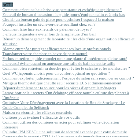
ACTU
Comment créer une haie brise-vue persistante et esthétique rapidement ?
Fauteuil de bureau d’occasion : le guide pour s’équiper malin et à prix bas
Choisir un bureau gain de place pour optimiser l’espace à la maison
Pourquoi installer un sèche-serviette soufflant chez soi ?
Comment faire face aux retards de paiement de loyer ?
5 erreurs fréquentes à éviter lors de la signature d’un bail
Réussir un déménagement de laboratoire : les clés d’une organisation efficace et
sécurisée
Alarme entrepôt : protéger efficacement ses locaux professionnels
Transformer votre chambre en havre de paix naturel
Pothos entretien : guide complet pour une plante d’intérieur en pleine santé
5 erreurs à éviter quand on aménage une salle de bain de petite taille
Comment bien entretenir sa douche pour éviter le calcaire et les moisissures ?
Quel WC japonais choisir pour un confort optimal au quotidien ?
Comment exploiter judicieusement l’espace du salon sans renoncer au confort ?
Mitigeur thermostatique chauffe eau : sécurité ECS et dimensionnement
Réparer durablement : ta source pour les pièces d’appareils ménagers
Lampe horticole : secrets d’un éclairage efficace pour la culture des plantes à
l’intérieur
Optimisez Votre Déménagement avec la Location de Box de Stockage : Le
Guide Complet du Selfstock
Maison en sécurité : les réflexes essentiels
6 critères pour évaluer l’efficacité de vos outils
Comment utiliser des cornières en acier pour sublimer votre décoration
intérieure
Cylindre JPM KESO : une solution de sécurité avancée pour votre domicile
Comprendre la garantie PTIA de l’assurance prêt immobilier et ses avantages