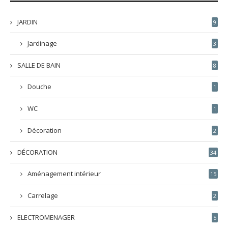
JARDIN
9
Jardinage
3
SALLE DE BAIN
8
Douche
1
WC
1
Décoration
2
DÉCORATION
34
Aménagement intérieur
15
Carrelage
2
ELECTROMENAGER
5