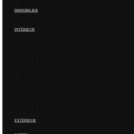
Menuiserie
Plomberie
IMMOBILIER
Location immobilière
Financement
Architecture
INTÉRIEUR
Chambre
Cuisine
DÉCORATION
Aménagement intérieur
Carrelage
Peinture
Sol
Garage
ELECTROMENAGER
ENERGIE
Chauffage
Economie d’énergie
Isolation
SALLE DE BAIN
Décoration
Douche
WC
Salon
EXTÉRIEUR
Piscine
Terrasse et balcon