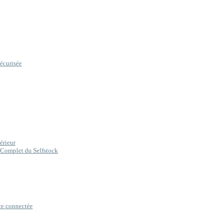
sécurisée
érieur
 Complet du Selfstock
ce connectée