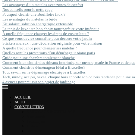
Les avantages d’un matelas avec zones de confort
Nos conseils pour le nettoyage
Pourquoi choisir une Bouilloire inox ?
Les avantages du matelas hybride
Kit solaire: solution énergétique extensible
Le tapis de luxe : un bon choix pour parfaire votre intérieur
À quelle fréquence changer les draps de vos enfants ?
Ce que vous devrez connaître pour décorer votre jardin
Stickers muraux : une décoration originale pour votre maison
À quelle fréquence pour changer ses matelas ?
Quelles sont les prestations d’un déménageur piano paris
Guide pour une chambre totalement blanche
Comment bien choisir des rideaux imprimés, sur-mesure, made in France et de qual
Comment choisir le déménageur idéal à Bruxelles?
Tout savoir sur le dépannage électrique à Bruxelles
Teck, mindy, acajou, hévéa, chaque bois apporte son coloris tendance pour une sa
4 astuces pour réussir son projet de jardinage
ACCUEIL
ACTU
CONSTRUCTION
BRICOLAGE & OUTILLAGE
Maçonnerie
Techniques
Toiture
Électricité