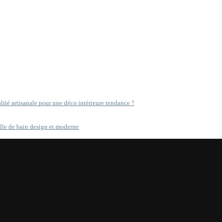
ité artisanale pour une déco intérieure tendance ?
lle de bain design et moderne