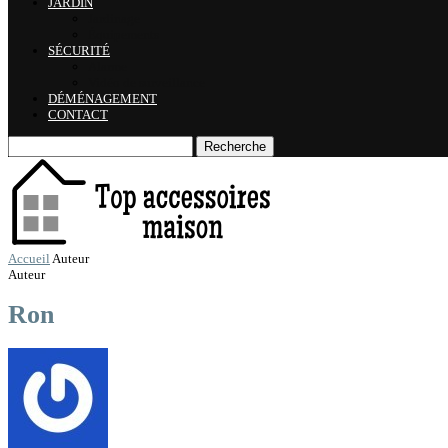
JARDIN
Jardinage
Équipements
SÉCURITÉ
Alarme
Vidéo de surveillance
DÉMÉNAGEMENT
CONTACT
Recherche
Accueil
Auteur
Auteur
Ron