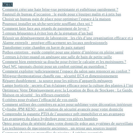
ACTU
Comment créer une haie brise-vue persistante et esthétique rapidement ?
Fauteuil de bureau d’occasion : le guide pour s’équiper malin et à prix bas
Choisir un bureau gain de place pour optimiser l’espace à la maison
Pourquoi installer un sèche-serviette soufflant chez soi ?
Comment faire face aux retards de paiement de loyer ?
5 erreurs fréquentes à éviter lors de la signature d’un bail
Réussir un déménagement de laboratoire : les clés d’une organisation efficace et 
Alarme entrepôt : protéger efficacement ses locaux professionnels
Transformer votre chambre en havre de paix naturel
Pothos entretien : guide complet pour une plante d’intérieur en pleine santé
5 erreurs à éviter quand on aménage une salle de bain de petite taille
Comment bien entretenir sa douche pour éviter le calcaire et les moisissures ?
Quel WC japonais choisir pour un confort optimal au quotidien ?
Comment exploiter judicieusement l’espace du salon sans renoncer au confort ?
Mitigeur thermostatique chauffe eau : sécurité ECS et dimensionnement
Réparer durablement : ta source pour les pièces d’appareils ménagers
Lampe horticole : secrets d’un éclairage efficace pour la culture des plantes à l’int
Optimisez Votre Déménagement avec la Location de Box de Stockage : Le Guide
Maison en sécurité : les réflexes essentiels
6 critères pour évaluer l’efficacité de vos outils
Comment utiliser des cornières en acier pour sublimer votre décoration intérieure
Cylindre JPM KESO : une solution de sécurité avancée pour votre domicile
Comprendre la garantie PTIA de l’assurance prêt immobilier et ses avantages
Les avantages du placo hydrofuge pour vos pièces humides
Optez pour plus de sérénité dans votre domicile grâce aux systèmes de surveillan
Les techniques de maçonnerie anciennes : un retour aux sources inspiré
Comment choisir ses margelles de piscine : 4 critères essentiels