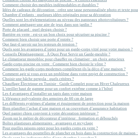
Comment choisir des meubles indémodables et durables ?
Idées de cadeaux de décoration : créez une tasse personnalisée photo et texte pour 
Chambre d’enfants : quelques idées originales pour sa décoration
Quelles sont les réglementations au niveau des panneaux photovoltaïques ?
Comment aménager une aire de jeux dans son jardin ?
Porte de placard : quel design choisir ?
Barrière en verre : est-ce un bon choix pour sécuriser sa piscine ?
Comment bien choisir une porte d’entrée ?
Que faut-il savoir sur les testeurs de tension ?
Quels sont les avantages d’opter pour un garde-corps vitré pour votre maison ?
Conseils Déménagement : À Quoi Peut Servir un Garde-meuble ?
Le climatiseur monobloc pour chauffer ou climatiser : un choix astucieux
Garde-corps piscine en verre : Comment bien choisir le vôtre ?
Comment les garde-corps modernes complètent-ils la déco d’une maison ?
Comment agir si vous avez un problème dans votre projet de construction ?
Choisir une bâche pergola : quels critères ?
Chauffage Électrique en Tunisie : Guide Complet pour un Hiver Chaleureux
L’oreiller haut de gamme pour un confort extrême comme à l’hôtel
Les 4 avantages d’installer un tapis dans votre maison
L’élégance polyvalente des armoires de 60 cm de large
Les différents systèmes d’alarme et équipement de protection pour la maison
Bien planifier l’achat d’une maison et sa couverture d’assurance habitation
Quel panier chien convient à votre décoration intérieure ?
Zoom sur le métier de décorateur d’intérieur : formation et débouchés
Boîtes plastiques alimentaires : avantages et recyclage
Pour quelles raisons opter pour les gardes corps en verre ?
Les avantages des poutrelles de plancher en bois dans la construction de maison : 
Quels sont les indispensables d’une chambre à coucher ?