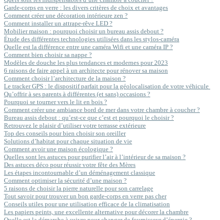
Garde-corps en verre : les divers critères de choix et avantages
Comment créer une décoration intérieure zen ?
Comment installer un attrape-rêve LED ?
Mobilier maison : pourquoi choisir un bureau assis debout ?
Étude des différentes technologies utilisées dans les stylos-caméra
Quelle est la différence entre une caméra Wifi et une caméra IP ?
Comment bien choisir sa nappe ?
Modèles de douche les plus tendances et modernes pour 2023
6 raisons de faire appel à un architecte pour rénover sa maison
Comment choisir l’architecture de la maison ?
Le tracker GPS : le dispositif parfait pour la géolocalisation de votre véhicule
Qu’offrir à ses parents à différentes (et sans) occasions ?
Pourquoi se tourner vers le lit en bois ?
Comment créer une ambiance bord de mer dans votre chambre à coucher ?
Bureau assis debout : qu’est-ce que c’est et pourquoi le choisir ?
Retrouvez le plaisir d’utiliser votre terrasse extérieure
Top des conseils pour bien choisir son oreiller
Solutions d’habitat pour chaque situation de vie
Comment avoir une maison écologique ?
Quelles sont les astuces pour purifier l’air à l’intérieur de sa maison ?
Des astuces déco pour réussir votre fête des Mères
Les étapes incontournable d’un déménagement classique
Comment optimiser la sécurité d’une maison ?
5 raisons de choisir la pierre naturelle pour son carrelage
Tout savoir pour trouver un bon garde-corps en verre pas cher
Conseils utiles pour une utilisation efficace de la climatisation
Les papiers peints, une excellente alternative pour décorer la chambre
Quelle est la démarche à suivre pour changer de fournisseur d’énergie ?