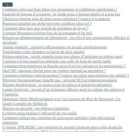
ACTU
Comment créer une haie brise-vue persistante et esthétique rapidement ?
Fauteuil de bureau d’occasion : le guide pour s’équiper malin et à prix bas
Choisir un bureau gain de place pour optimiser l’espace à la maison
Pourquoi installer un sèche-serviette soufflant chez soi ?
Comment faire face aux retards de paiement de loyer ?
5 erreurs fréquentes à éviter lors de la signature d’un bail
Réussir un déménagement de laboratoire : les clés d’une organisation efficace et
sécurisée
Alarme entrepôt : protéger efficacement ses locaux professionnels
Transformer votre chambre en havre de paix naturel
Pothos entretien : guide complet pour une plante d’intérieur en pleine santé
5 erreurs à éviter quand on aménage une salle de bain de petite taille
Comment bien entretenir sa douche pour éviter le calcaire et les moisissures ?
Quel WC japonais choisir pour un confort optimal au quotidien ?
Comment exploiter judicieusement l’espace du salon sans renoncer au confort ?
Mitigeur thermostatique chauffe eau : sécurité ECS et dimensionnement
Réparer durablement : ta source pour les pièces d’appareils ménagers
Lampe horticole : secrets d’un éclairage efficace pour la culture des plantes à
l’intérieur
Optimisez Votre Déménagement avec la Location de Box de Stockage : Le
Guide Complet du Selfstock
Maison en sécurité : les réflexes essentiels
6 critères pour évaluer l’efficacité de vos outils
Comment utiliser des cornières en acier pour sublimer votre décoration
intérieure
Cylindre JPM KESO : une solution de sécurité avancée pour votre domicile
Comprendre la garantie PTIA de l’assurance prêt immobilier et ses avantages