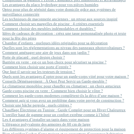
Les avantages du placo hydrofuge pour vos pièces humides
Optez pour plus de sérénité dans votre domicile grâce aux systèmes de
surveillance connectée
Les techniques de maçonnerie anciennes : un retour aux sources inspiré
Comment choisir ses margelles de piscine : 4 critères essentiels
Comment choisir des meubles indémodables et durables ?
Idées de cadeaux de décoration : créez une tasse personnalisée photo et texte
pour la fête des pères
Chambre d’enfants : quelques idées originales pour sa décoration
Quelles sont les réglementations au niveau des panneaux photovoltaïques ?
Comment aménager une aire de jeux dans son jardin ?
Porte de placard : quel design choisir ?
Barrière en verre : est-ce un bon choix pour sécuriser sa piscine ?
Comment bien choisir une porte d’entrée ?
Que faut-il savoir sur les testeurs de tension ?
Quels sont les avantages d’opter pour un garde-corps vitré pour votre maison ?
Conseils Déménagement : À Quoi Peut Servir un Garde-meuble ?
Le climatiseur monobloc pour chauffer ou climatiser : un choix astucieux
Garde-corps piscine en verre : Comment bien choisir le vôtre ?
Comment les garde-corps modernes complètent-ils la déco d’une maison ?
Comment agir si vous avez un problème dans votre projet de construction ?
Choisir une bâche pergola : quels critères ?
Chauffage Électrique en Tunisie : Guide Complet pour un Hiver Chaleureux
L’oreiller haut de gamme pour un confort extrême comme à l’hôtel
Les 4 avantages d’installer un tapis dans votre maison
L’élégance polyvalente des armoires de 60 cm de large
Les différents systèmes d’alarme et équipement de protection pour la maison
Bien planifier l’achat d’une maison et sa couverture d’assurance habitation