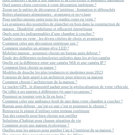
Quel panier chien convient à votre décoration intérieure ?
Zoom sur le métier de décorateur d’intérieur : formation et débouchés
Boîtes plastiques alimentaires : avantages et recyclage
Pour quelles raisons opter pour les gardes corps en verre ?
Les avantages des poutrelles de plancher en bois dans la construction de
maison : Durabilité, esthétique et efficacité énergétique
Quels sont les indispensables d’une chambre à coucher ?
Garde-corps en verre : les divers critères de choix et avantages
Comment créer une décoration intérieure zen ?
Comment installer un attrape-rêve LED ?
Mobilier maison : pourquoi choisir un bureau assis debout ?
Étude des différentes technologies utilisées dans les stylos-caméra
Quelle est la différence entre une caméra Wifi et une caméra IP ?
Comment bien choisir sa nappe ?
Modèles de douche les plus tendances et modernes pour 2023
6 raisons de faire appel à un architecte pour rénover sa maison
Comment choisir l’architecture de la maison ?
Le tracker GPS : le dispositif parfait pour la géolocalisation de votre véhicule
Qu’offrir à ses parents à différentes (et sans) occasions ?
Pourquoi se tourner vers le lit en bois ?
Comment créer une ambiance bord de mer dans votre chambre à coucher ?
Bureau assis debout : qu’est-ce que c’est et pourquoi le choisir ?
Retrouvez le plaisir d’utiliser votre terrasse extérieure
Top des conseils pour bien choisir son oreiller
Solutions d’habitat pour chaque situation de vie
Comment avoir une maison écologique ?
Quelles sont les astuces pour purifier l’air à l’intérieur de sa maison ?
Des astuces déco pour réussir votre fête des Mères