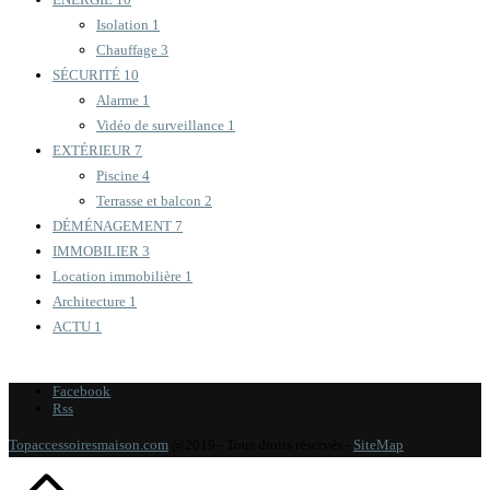
Isolation
1
Chauffage
3
SÉCURITÉ
10
Alarme
1
Vidéo de surveillance
1
EXTÉRIEUR
7
Piscine
4
Terrasse et balcon
2
DÉMÉNAGEMENT
7
IMMOBILIER
3
Location immobilière
1
Architecture
1
ACTU
1
Facebook
Rss
Topaccessoiresmaison.com
@2019 - Tous droits réservés -
SiteMap