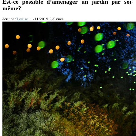
Est-ce possible d’aménager un jardin par soi-
même?
écrit par
Louise
11/11/2019
2,K
vues