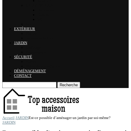
Isolation
SALLE DE BAIN
Décoration
Douche
WC
Salon
EXTÉRIEUR
Piscine
Terrasse et balcon
JARDIN
Jardinage
Équipements
SÉCURITÉ
Alarme
Vidéo de surveillance
DÉMÉNAGEMENT
CONTACT
Recherche
Accueil
JARDIN
Est-ce possible d’aménager un jardin par soi-même?
JARDIN