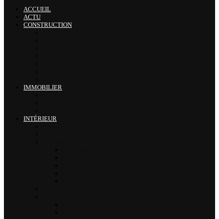
ACCUEIL
ACTU
CONSTRUCTION
BRICOLAGE & OUTILLAGE
Maçonnerie
Techniques
Toiture
Électricité
Menuiserie
Plomberie
IMMOBILIER
Location immobilière
Financement
Architecture
INTÉRIEUR
Chambre
Cuisine
DÉCORATION
Aménagement intérieur
Carrelage
Peinture
Sol
Garage
ELECTROMENAGER
ENERGIE
Chauffage
Economie d’énergie