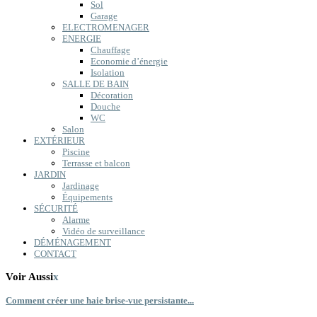
Sol
Garage
ELECTROMENAGER
ENERGIE
Chauffage
Economie d’énergie
Isolation
SALLE DE BAIN
Décoration
Douche
WC
Salon
EXTÉRIEUR
Piscine
Terrasse et balcon
JARDIN
Jardinage
Équipements
SÉCURITÉ
Alarme
Vidéo de surveillance
DÉMÉNAGEMENT
CONTACT
Voir Aussi
x
Comment créer une haie brise-vue persistante...