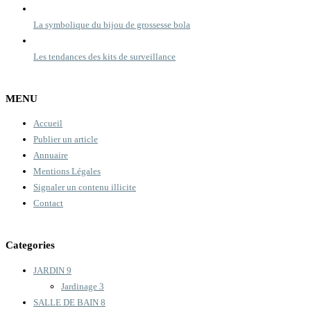
La symbolique du bijou de grossesse bola
Les tendances des kits de surveillance
MENU
Accueil
Publier un article
Annuaire
Mentions Légales
Signaler un contenu illicite
Contact
Categories
JARDIN
9
Jardinage
3
SALLE DE BAIN
8